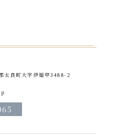
津郡太良町大字伊福甲3488-2
内
jp
065